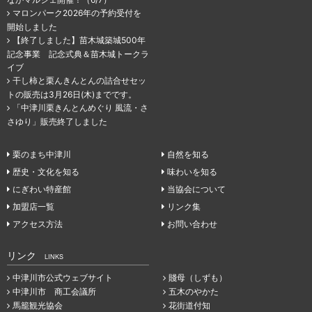
マロンパーク2026年の予約受付を
開始しました
【終了しました】苗木城築城500年
記念事業 記念式典＆苗木城トークラ
イブ
干し柿と栗んきんとんの詰合せセッ
トの販売は3月26日(木)までです。
「中津川栗きんとんめぐり 風流・さ
さゆり」販売終了しました
栗のまち中津川
自然を知る
歴史・文化を知る
味わいを知る
にぎわい特産館
当協会について
加盟店一覧
リンク集
アクセス方法
お問い合わせ
リンク
LINKS
中津川市公式ウェブサイト
賤母（しずも）
中津川市 商工会議所
五木のやかた
馬籠観光協会
花街道付知