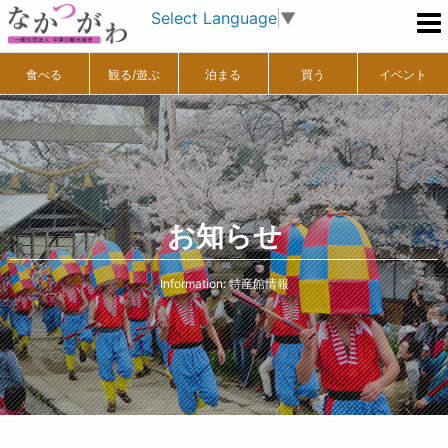
Select Language
▼
食べる
観る/遊ぶ
泊まる
買う
イベント
お知らせ
Information: 特産館情報