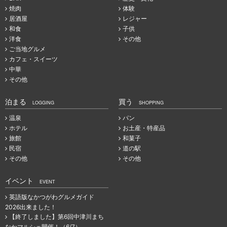
焼肉
体験
居酒屋
レジャー
和食
子供
洋食
その他
ご当地グルメ
カフェ・スイーツ
中華
その他
泊まる
買う
LOGGING
SHOPPING
温泉
パン
ホテル
お土産・特産品
旅館
和菓子
民宿
道の駅
その他
その他
イベント
EVENT
英語版なかつがわグルメガイド
2026出来ました！
【終了しました】第6回中津川まち
なかマルシェ開催！（6/7）