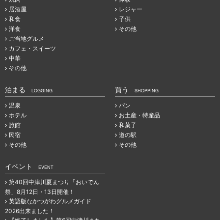
居酒屋
レジャー
和食
子供
洋食
その他
ご当地グルメ
カフェ・スイーツ
中華
その他
泊まる
買う
LOGGING
SHOPPING
温泉
パン
ホテル
お土産・特産品
旅館
和菓子
民宿
道の駅
その他
その他
イベント
EVENT
第40回中津川夏まつり「おいでん
祭」8月12日・13日開催！
英語版なかつがわグルメガイド
2026出来ました！