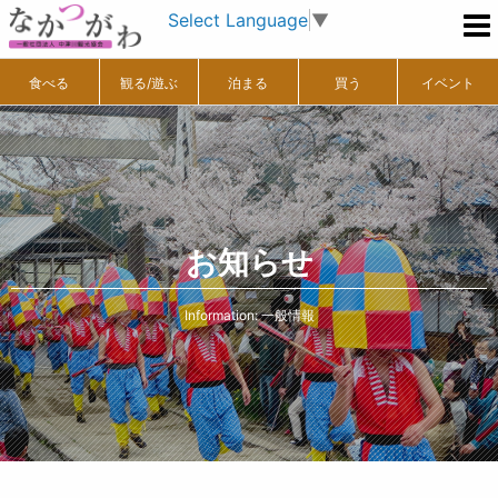
Select Language
▼
食べる
観る/遊ぶ
泊まる
買う
イベント
お知らせ
Information: 一般情報