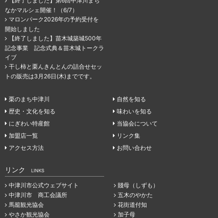
【終了しました】第6回中津川まち
なかマルシェ開催！（6/7）
マロンパーク2026年の予約受付を
開始しました
【終了しました】苗木城築城500年
記念事業 記念式典＆苗木城トークラ
イブ
干し柿と栗んきんとんの詰合せセッ
トの販売は3月26日(木)までです。
栗のまち中津川
自然を知る
歴史・文化を知る
味わいを知る
にぎわい特産館
当協会について
加盟店一覧
リンク集
アクセス方法
お問い合わせ
リンク
LINKS
中津川市公式ウェブサイト
賤母（しずも）
中津川市 商工会議所
五木のやかた
馬籠観光協会
花街道付知
やさか観光協会
加子母