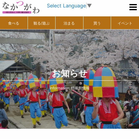
Select Language
▼
食べる
観る/遊ぶ
泊まる
買う
イベント
お知らせ
Information: 特産館情報