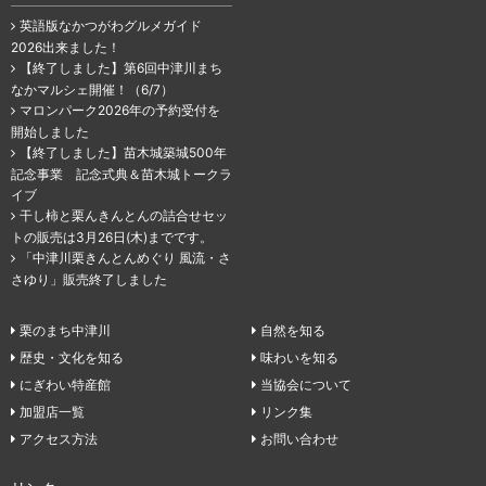
英語版なかつがわグルメガイド
2026出来ました！
【終了しました】第6回中津川まち
なかマルシェ開催！（6/7）
マロンパーク2026年の予約受付を
開始しました
【終了しました】苗木城築城500年
記念事業 記念式典＆苗木城トークラ
イブ
干し柿と栗んきんとんの詰合せセッ
トの販売は3月26日(木)までです。
「中津川栗きんとんめぐり 風流・さ
さゆり」販売終了しました
栗のまち中津川
自然を知る
歴史・文化を知る
味わいを知る
にぎわい特産館
当協会について
加盟店一覧
リンク集
アクセス方法
お問い合わせ