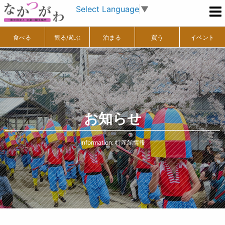
Select Language
▼
食べる
観る/遊ぶ
泊まる
買う
イベント
お知らせ
Information: 特産館情報