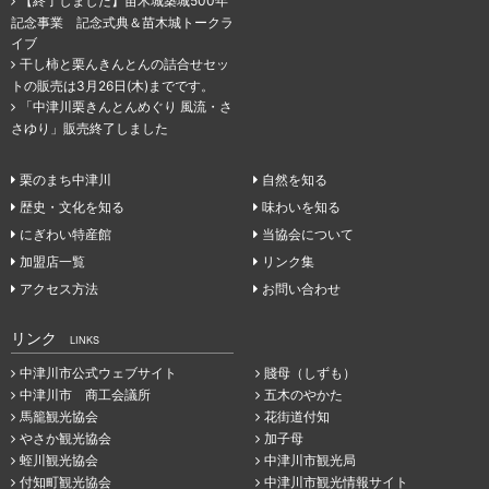
【終了しました】苗木城築城500年
記念事業 記念式典＆苗木城トークラ
イブ
干し柿と栗んきんとんの詰合せセッ
トの販売は3月26日(木)までです。
「中津川栗きんとんめぐり 風流・さ
さゆり」販売終了しました
栗のまち中津川
自然を知る
歴史・文化を知る
味わいを知る
にぎわい特産館
当協会について
加盟店一覧
リンク集
アクセス方法
お問い合わせ
リンク
LINKS
中津川市公式ウェブサイト
賤母（しずも）
中津川市 商工会議所
五木のやかた
馬籠観光協会
花街道付知
やさか観光協会
加子母
蛭川観光協会
中津川市観光局
付知町観光協会
中津川市観光情報サイト