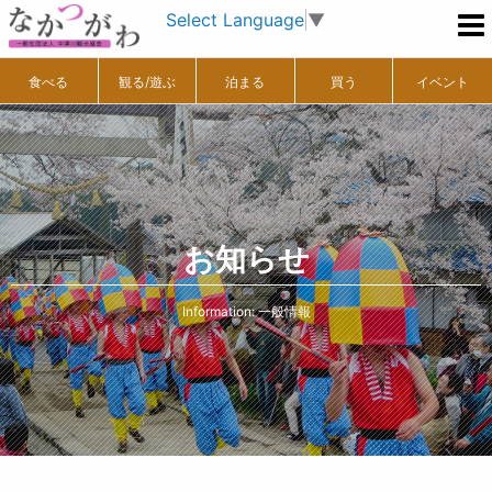
Select Language
▼
食べる
観る/遊ぶ
泊まる
買う
イベント
お知らせ
Information: 一般情報