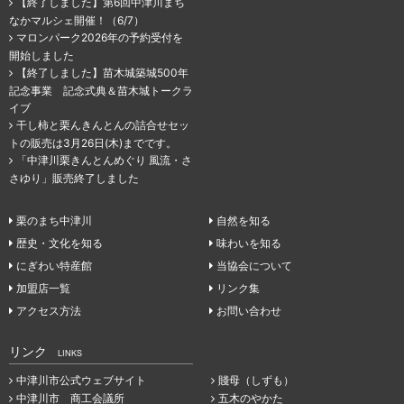
【終了しました】第6回中津川まち
なかマルシェ開催！（6/7）
マロンパーク2026年の予約受付を
開始しました
【終了しました】苗木城築城500年
記念事業 記念式典＆苗木城トークラ
イブ
干し柿と栗んきんとんの詰合せセッ
トの販売は3月26日(木)までです。
「中津川栗きんとんめぐり 風流・さ
さゆり」販売終了しました
栗のまち中津川
自然を知る
歴史・文化を知る
味わいを知る
にぎわい特産館
当協会について
加盟店一覧
リンク集
アクセス方法
お問い合わせ
リンク
LINKS
中津川市公式ウェブサイト
賤母（しずも）
中津川市 商工会議所
五木のやかた