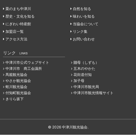
栗のまち中津川
自然を知る
歴史・文化を知る
味わいを知る
にぎわい特産館
当協会について
加盟店一覧
リンク集
アクセス方法
お問い合わせ
リンク
LINKS
中津川市公式ウェブサイト
賤母（しずも）
中津川市 商工会議所
五木のやかた
馬籠観光協会
花街道付知
やさか観光協会
加子母
蛭川観光協会
中津川市観光局
付知町観光協会
中津川市観光情報サイト
きりら坂下
© 2026 中津川観光協会.