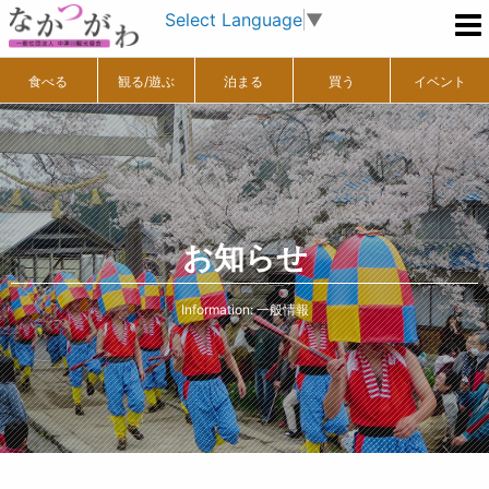
Select Language
▼
食べる
観る/遊ぶ
泊まる
買う
イベント
お知らせ
Information: 一般情報