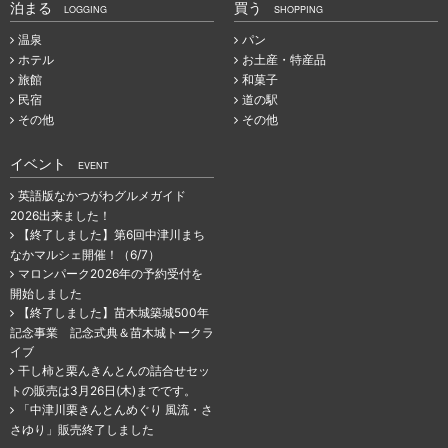
泊まる
買う
LOGGING
SHOPPING
温泉
パン
ホテル
お土産・特産品
旅館
和菓子
民宿
道の駅
その他
その他
イベント
EVENT
英語版なかつがわグルメガイド
2026出来ました！
【終了しました】第6回中津川まち
なかマルシェ開催！（6/7）
マロンパーク2026年の予約受付を
開始しました
【終了しました】苗木城築城500年
記念事業 記念式典＆苗木城トークラ
イブ
干し柿と栗んきんとんの詰合せセッ
トの販売は3月26日(木)までです。
「中津川栗きんとんめぐり 風流・さ
さゆり」販売終了しました