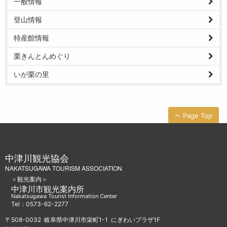
一般情報
登山情報
特産館情報
栗きんとんめぐり
いが栗の里
Page Top
中津川観光協会
NAKATSUGAWA TOURISM ASSOCIATION
＜観光案内＞
中津川市観光案内所
Nakatsugawa Tourist Information Center
Tel：0573-62-2277
〒508-0032 岐阜県中津川市栄町1-1 にぎわいプラザ1F