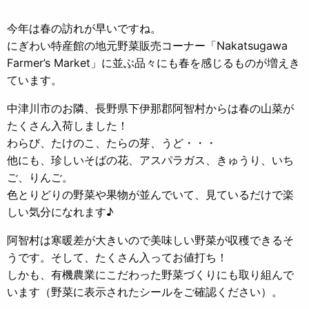
今年は春の訪れが早いですね。
にぎわい特産館の地元野菜販売コーナー「Nakatsugawa
Farmer’s Market」に並ぶ品々にも春を感じるものが増えき
ています。
中津川市のお隣、長野県下伊那郡阿智村からは春の山菜が
たくさん入荷しました！
わらび、たけのこ、たらの芽、うど・・・
他にも、珍しいそばの花、アスパラガス、きゅうり、いち
ご、りんご。
色とりどりの野菜や果物が並んでいて、見ているだけで楽
しい気分になれます♪
阿智村は寒暖差が大きいので美味しい野菜が収穫できるそ
うです。そして、たくさん入ってお値打ち！
しかも、有機農業にこだわった野菜づくりにも取り組んで
います（野菜に表示されたシールをご確認ください）。