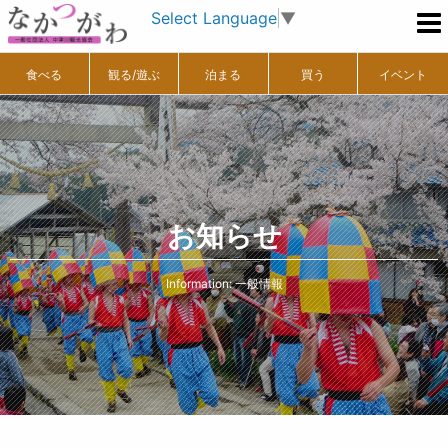
Select Language
▼
食べる
観る/遊ぶ
泊まる
買う
イベント
お知らせ
Information: 一般情報