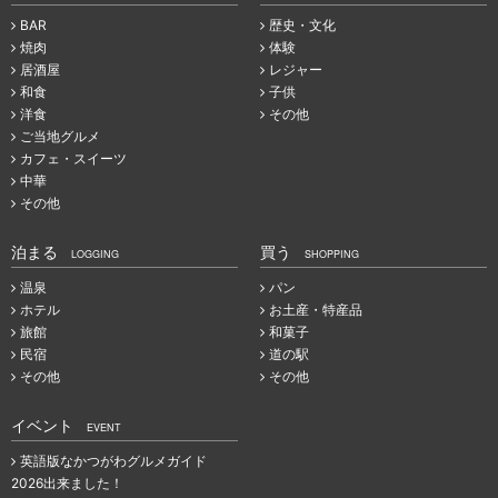
BAR
歴史・文化
焼肉
体験
居酒屋
レジャー
和食
子供
洋食
その他
ご当地グルメ
カフェ・スイーツ
中華
その他
泊まる
買う
LOGGING
SHOPPING
温泉
パン
ホテル
お土産・特産品
旅館
和菓子
民宿
道の駅
その他
その他
イベント
EVENT
英語版なかつがわグルメガイド
2026出来ました！