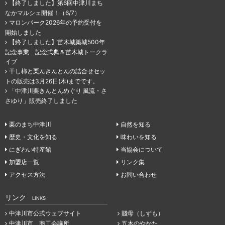
【終了しました】第6回中津川まち
なかマルシェ開催！（6/7）
マロンパーク2026年の予約受付を
開始しました
【終了しました】苗木城築城500年
記念事業 記念式典＆苗木城トークラ
イブ
干し柿と栗んきんとんの詰合せセッ
トの販売は3月26日(木)までです。
「中津川栗きんとんめぐり 風流・さ
さゆり」販売終了しました
栗のまち中津川
自然を知る
歴史・文化を知る
味わいを知る
にぎわい特産館
当協会について
加盟店一覧
リンク集
アクセス方法
お問い合わせ
リンク
LINKS
中津川市公式ウェブサイト
賤母（しずも）
中津川市 商工会議所
五木のやかた