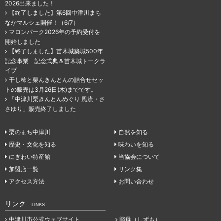
2026出来ました！
【終了しました】第6回中津川まち
なかマルシェ開催！（6/7）
マロンパーク2026年の予約受付を
開始しました
【終了しました】苗木城築城500年
記念事業 記念式典＆苗木城トークラ
イブ
干し柿と栗んきんとんの詰合せセッ
トの販売は3月26日(木)までです。
「中津川栗きんとんめぐり 風流・さ
さゆり」販売終了しました
栗のまち中津川
自然を知る
歴史・文化を知る
味わいを知る
にぎわい特産館
当協会について
加盟店一覧
リンク集
アクセス方法
お問い合わせ
リンク
LINKS
中津川市公式ウェブサイト
賤母（しずも）