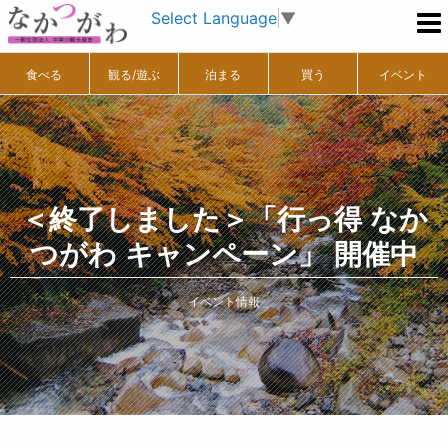
Select Language
▼
食べる
観る/遊ぶ
泊まる
買う
イベント
＜終了しました＞「行っ得 なか
つがわ キャンペーン」 開催中
イベント情報