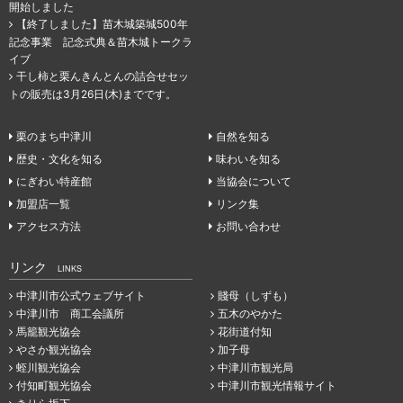
開始しました
【終了しました】苗木城築城500年
記念事業 記念式典＆苗木城トークラ
イブ
干し柿と栗んきんとんの詰合せセッ
トの販売は3月26日(木)までです。
栗のまち中津川
自然を知る
歴史・文化を知る
味わいを知る
にぎわい特産館
当協会について
加盟店一覧
リンク集
アクセス方法
お問い合わせ
リンク
LINKS
中津川市公式ウェブサイト
賤母（しずも）
中津川市 商工会議所
五木のやかた
馬籠観光協会
花街道付知
やさか観光協会
加子母
蛭川観光協会
中津川市観光局
付知町観光協会
中津川市観光情報サイト