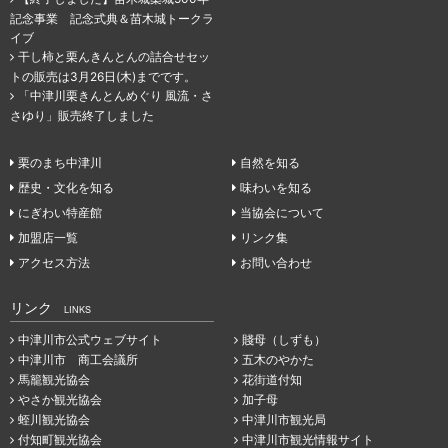
記念事業 記念式典＆苗木城トークラ
イブ
干し柿と栗んきんとんの詰合せセッ
トの販売は3月26日(木)までです。
「中津川栗きんとんめぐり 風流・さ
さゆり」販売終了しました
栗のまち中津川
自然を知る
歴史・文化を知る
味わいを知る
にぎわい特産館
当協会について
加盟店一覧
リンク集
アクセス方法
お問い合わせ
リンク
LINKS
中津川市公式ウェブサイト
賤母（しずも）
中津川市 商工会議所
五木のやかた
馬籠観光協会
花街道付知
やさか観光協会
加子母
蛭川観光協会
中津川市観光局
付知町観光協会
中津川市観光情報サイト