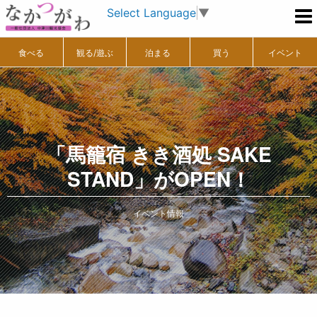
Select Language
▼
食べる
観る/遊ぶ
泊まる
買う
イベント
「馬籠宿 きき酒処 SAKE
STAND」がOPEN！
イベント情報