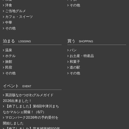
洋食
その他
ご当地グルメ
カフェ・スイーツ
中華
その他
泊まる
買う
LOGGING
SHOPPING
温泉
パン
ホテル
お土産・特産品
旅館
和菓子
民宿
道の駅
その他
その他
イベント
EVENT
英語版なかつがわグルメガイド
2026出来ました！
【終了しました】第6回中津川まち
なかマルシェ開催！（6/7）
マロンパーク2026年の予約受付を
開始しました
【終了しました】苗木城築城500年