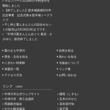
マロンパーク2026年の予約受付を
開始しました
【終了しました】苗木城築城500年
記念事業 記念式典＆苗木城トークラ
イブ
干し柿と栗んきんとんの詰合せセッ
トの販売は3月26日(木)までです。
「中津川栗きんとんめぐり 風流・さ
さゆり」販売終了しました
栗のまち中津川
自然を知る
歴史・文化を知る
味わいを知る
にぎわい特産館
当協会について
加盟店一覧
リンク集
アクセス方法
お問い合わせ
リンク
LINKS
中津川市公式ウェブサイト
賤母（しずも）
中津川市 商工会議所
五木のやかた
馬籠観光協会
花街道付知
やさか観光協会
加子母