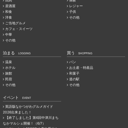
焼肉
体験
居酒屋
レジャー
和食
子供
洋食
その他
ご当地グルメ
カフェ・スイーツ
中華
その他
泊まる
買う
LOGGING
SHOPPING
温泉
パン
ホテル
お土産・特産品
旅館
和菓子
民宿
道の駅
その他
その他
イベント
EVENT
英語版なかつがわグルメガイド
2026出来ました！
【終了しました】第6回中津川まち
なかマルシェ開催！（6/7）