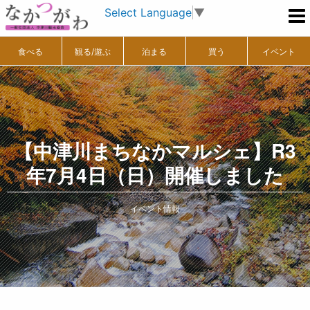
Select Language
▼
食べる
観る/遊ぶ
泊まる
買う
イベント
【中津川まちなかマルシェ】R3
年7月4日（日）開催しました
イベント情報