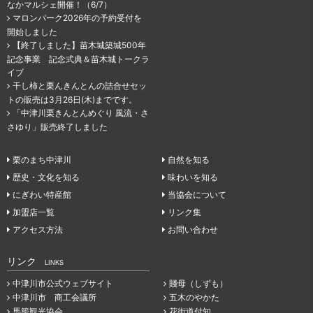
なかマルシェ開催！（6/7）
マロンパーク2026年の予約受付を
開始しました
【終了しました】苗木城築城500年
記念事業 記念式典＆苗木城トークラ
イブ
干し柿と栗んきんとんの詰合せセッ
トの販売は3月26日(木)までです。
「中津川栗きんとんめぐり 風流・さ
さゆり」販売終了しました
栗のまち中津川
自然を知る
歴史・文化を知る
味わいを知る
にぎわい特産館
当協会について
加盟店一覧
リンク集
アクセス方法
お問い合わせ
リンク
LINKS
中津川市公式ウェブサイト
賤母（しずも）
中津川市 商工会議所
五木のやかた
馬籠観光協会
花街道付知