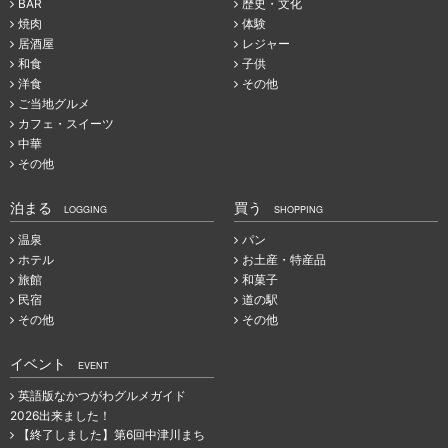
BAR
歴史・文化
焼肉
体験
居酒屋
レジャー
和食
子供
洋食
その他
ご当地グルメ
カフェ・スイーツ
中華
その他
泊まる
買う
LOGGING
SHOPPING
温泉
パン
ホテル
お土産・特産品
旅館
和菓子
民宿
道の駅
その他
その他
イベント
EVENT
英語版なかつがわグルメガイド
2026出来ました！
【終了しました】第6回中津川まち