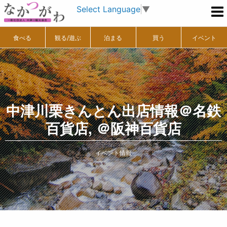
Select Language
▼
食べる
観る/遊ぶ
泊まる
買う
イベント
中津川栗きんとん出店情報＠名鉄
百貨店, ＠阪神百貨店
イベント情報