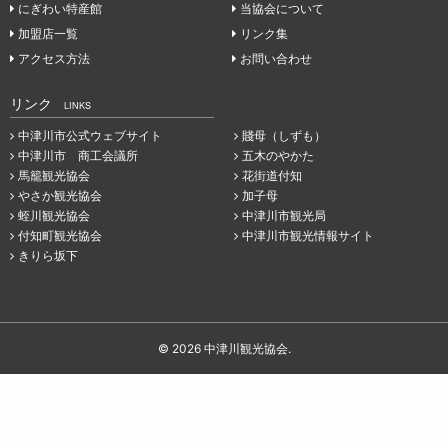
にぎわい特産館
当協会について
加盟店一覧
リンク集
アクセス方法
お問い合わせ
リンク
LINKS
中津川市公式ウェブサイト
賤母（しずも）
中津川市 商工会議所
五木のやかた
馬籠観光協会
花街道付知
やさか観光協会
加子母
蛭川観光協会
中津川市観光局
付知町観光協会
中津川市観光情報サイト
きりら坂下
© 2026 中津川観光協会.