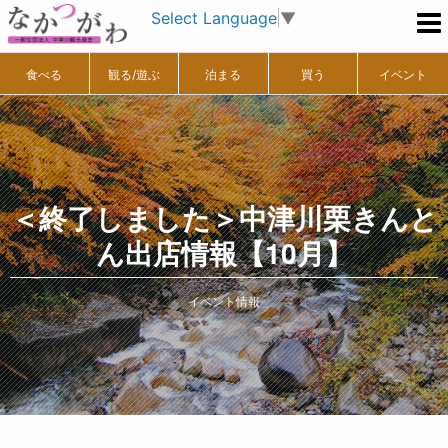
Select Language
▼
食べる
観る/遊ぶ
泊まる
買う
イベント
＜終了しました＞中津川栗きんと
ん出店情報【10月】
イベント情報