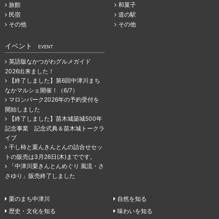
旅館
和菓子
民宿
道の駅
その他
その他
イベント
EVENT
英語版なかつがわグルメガイド
2026出来ました！
【終了しました】第6回中津川まち
なかマルシェ開催！（6/7）
マロンパーク2026年の予約受付を
開始しました
【終了しました】苗木城築城500年
記念事業 記念式典＆苗木城トークラ
イブ
干し柿と栗んきんとんの詰合せセッ
トの販売は3月26日(木)までです。
「中津川栗きんとんめぐり 風流・さ
さゆり」販売終了しました
栗のまち中津川
自然を知る
歴史・文化を知る
味わいを知る