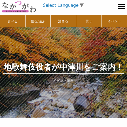
Select Language
▼
食べる
観る/遊ぶ
泊まる
買う
イベント
地歌舞伎役者が中津川をご案内！
イベント情報