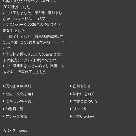
英語版なかつがわグルメガイド
2026出来ました！
【終了しました】第6回中津川まち
なかマルシェ開催！（6/7）
マロンパーク2026年の予約受付を
開始しました
【終了しました】苗木城築城500年
記念事業 記念式典＆苗木城トークラ
イブ
干し柿と栗んきんとんの詰合せセッ
トの販売は3月26日(木)までです。
「中津川栗きんとんめぐり 風流・さ
さゆり」販売終了しました
栗のまち中津川
自然を知る
歴史・文化を知る
味わいを知る
にぎわい特産館
当協会について
加盟店一覧
リンク集
アクセス方法
お問い合わせ
リンク
LINKS