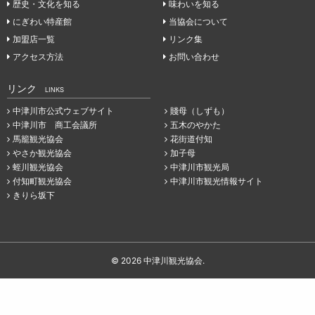
歴史・文化を知る
味わいを知る
にぎわい特産館
当協会について
加盟店一覧
リンク集
アクセス方法
お問い合わせ
リンク
LINKS
中津川市公式ウェブサイト
賤母（しずも）
中津川市 商工会議所
五木のやかた
馬籠観光協会
花街道付知
やさか観光協会
加子母
蛭川観光協会
中津川市観光局
付知町観光協会
中津川市観光情報サイト
きりら坂下
© 2026 中津川観光協会.