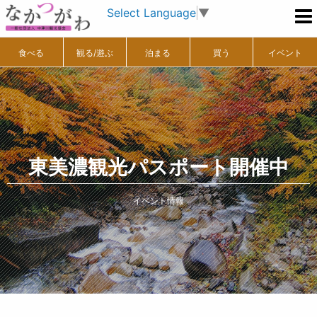
Select Language
▼
食べる
観る/遊ぶ
泊まる
買う
イベント
東美濃観光パスポート開催中
イベント情報