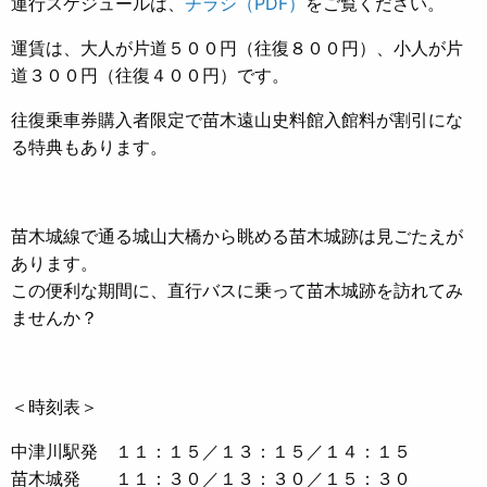
運行スケジュールは、
チラシ（PDF）
をご覧ください。
運賃は、大人が片道５００円（往復８００円）、小人が片
道３００円（往復４００円）です。
往復乗車券購入者限定で苗木遠山史料館入館料が割引にな
る特典もあります。
苗木城線で通る城山大橋から眺める苗木城跡は見ごたえが
あります。
この便利な期間に、直行バスに乗って苗木城跡を訪れてみ
ませんか？
＜時刻表＞
中津川駅発 １１：１５／１３：１５／１４：１５
苗木城発 １１：３０／１３：３０／１５：３０