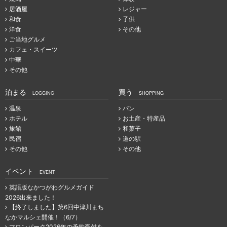
居酒屋
レジャー
和食
子供
洋食
その他
ご当地グルメ
カフェ・スイーツ
中華
その他
泊まる
買う
LOGGING
SHOPPING
温泉
パン
ホテル
お土産・特産品
旅館
和菓子
民宿
道の駅
その他
その他
イベント
EVENT
英語版なかつがわグルメガイド
2026出来ました！
【終了しました】第6回中津川まち
なかマルシェ開催！（6/7）
マロンパーク2026年の予約受付を