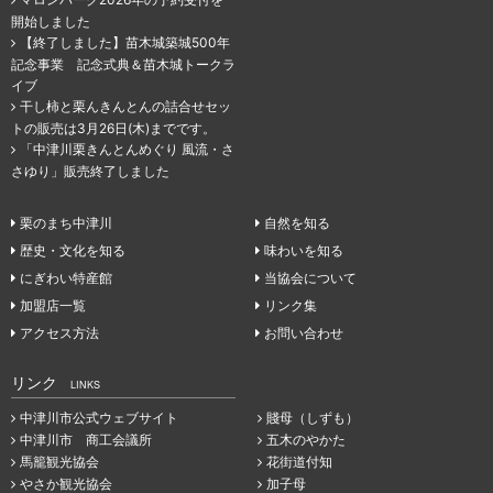
開始しました
【終了しました】苗木城築城500年
記念事業 記念式典＆苗木城トークラ
イブ
干し柿と栗んきんとんの詰合せセッ
トの販売は3月26日(木)までです。
「中津川栗きんとんめぐり 風流・さ
さゆり」販売終了しました
栗のまち中津川
自然を知る
歴史・文化を知る
味わいを知る
にぎわい特産館
当協会について
加盟店一覧
リンク集
アクセス方法
お問い合わせ
リンク
LINKS
中津川市公式ウェブサイト
賤母（しずも）
中津川市 商工会議所
五木のやかた
馬籠観光協会
花街道付知
やさか観光協会
加子母