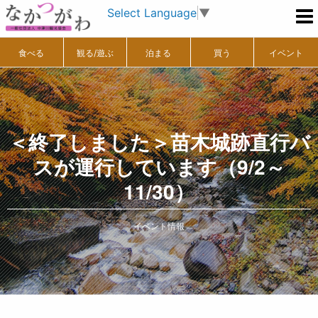
Select Language
▼
食べる
観る/遊ぶ
泊まる
買う
イベント
＜終了しました＞苗木城跡直行バ
スが運行しています（9/2～
11/30）
イベント情報