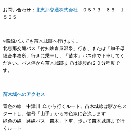
お問い合わせ：
北恵那交通株式会社
０５７３－６６－１
５５５
※路線バスでも苗木城跡へ行けます。
北恵那交通バス「付知峡倉屋温泉」行き、または「加子母
総合事務所」行きに乗車し、「苗木」バス停で下車してく
ださい。バス停から苗木城跡までは徒歩約２０分程度で
す。
苗木城へのアクセス
青色の線：中津川I.C.から行くルート。苗木城線は駅からス
タートし、信号「山手」から青色線に合流します
緑色の線：路線バス「苗木」下車、歩いて苗木城跡まで行
くルート