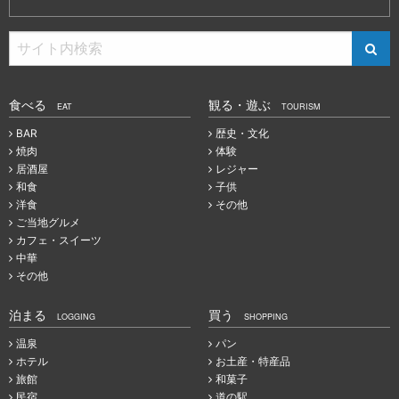
食べる
観る・遊ぶ
EAT
TOURISM
BAR
歴史・文化
焼肉
体験
居酒屋
レジャー
和食
子供
洋食
その他
ご当地グルメ
カフェ・スイーツ
中華
その他
泊まる
買う
LOGGING
SHOPPING
温泉
パン
ホテル
お土産・特産品
旅館
和菓子
民宿
道の駅