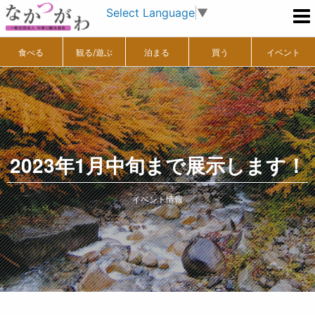
Select Language
▼
食べる
観る/遊ぶ
泊まる
買う
イベント
2023年1月中旬まで展示します！
イベント情報