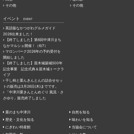
その他
その他
イベント
EVENT
英語版なかつがわグルメガイド
2026出来ました！
【終了しました】第6回中津川まち
なかマルシェ開催！（6/7）
マロンパーク2026年の予約受付を
開始しました
【終了しました】苗木城築城500年
記念事業 記念式典＆苗木城トークラ
イブ
干し柿と栗んきんとんの詰合せセッ
トの販売は3月26日(木)までです。
「中津川栗きんとんめぐり 風流・さ
さゆり」販売終了しました
栗のまち中津川
自然を知る
歴史・文化を知る
味わいを知る
にぎわい特産館
当協会について