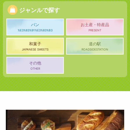
ジャンルで探す
パン
お土産・特産品
%E3%83%91%E3%83%B3
PRESENT
和菓子
道の駅
JAPANESE SWEETS
ROADSIDESTATION
その他
OTHER