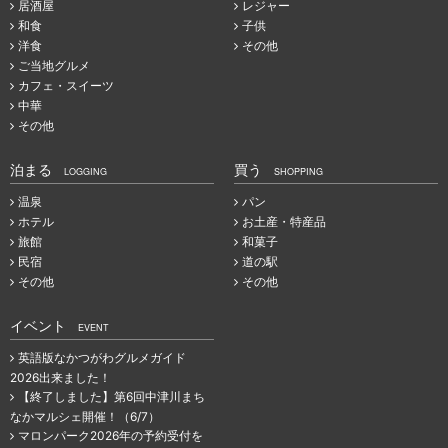
居酒屋
レジャー
和食
子供
洋食
その他
ご当地グルメ
カフェ・スイーツ
中華
その他
泊まる
買う
LOGGING
SHOPPING
温泉
パン
ホテル
お土産・特産品
旅館
和菓子
民宿
道の駅
その他
その他
イベント
EVENT
英語版なかつがわグルメガイド
2026出来ました！
【終了しました】第6回中津川まち
なかマルシェ開催！（6/7）
マロンパーク2026年の予約受付を