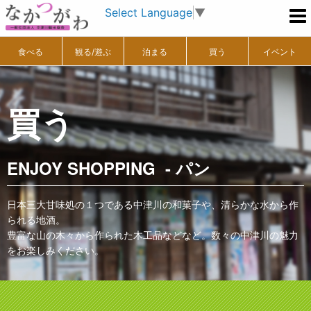
Select Language
▼
食べる
観る/遊ぶ
泊まる
買う
イベント
買う
ENJOY SHOPPING - パン
日本三大甘味処の１つである中津川の和菓子や、清らかな水から作
られる地酒。
豊富な山の木々から作られた木工品などなど。数々の中津川の魅力
をお楽しみください。