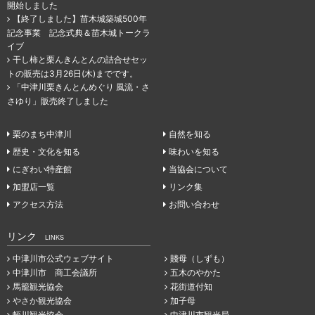
開始しました
【終了しました】苗木城築城500年
記念事業 記念式典＆苗木城トークラ
イブ
干し柿と栗んきんとんの詰合せセッ
トの販売は3月26日(木)までです。
「中津川栗きんとんめぐり 風流・さ
さゆり」販売終了しました
栗のまち中津川
自然を知る
歴史・文化を知る
味わいを知る
にぎわい特産館
当協会について
加盟店一覧
リンク集
アクセス方法
お問い合わせ
リンク
LINKS
中津川市公式ウェブサイト
賤母（しずも）
中津川市 商工会議所
五木のやかた
馬籠観光協会
花街道付知
やさか観光協会
加子母
蛭川観光協会
中津川市観光局