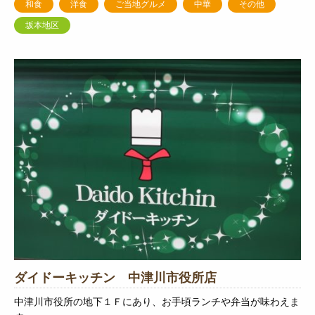
和食
洋食
ご当地グルメ
中華
その他
坂本地区
ダイドーキッチン 中津川市役所店
中津川市役所の地下１Ｆにあり、お手頃ランチや弁当が味わえま