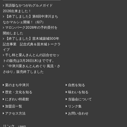
英語版なかつがわグルメガイド
2026出来ました！
【終了しました】第6回中津川まち
なかマルシェ開催！（6/7）
マロンパーク2026年の予約受付を
開始しました
【終了しました】苗木城築城500年
記念事業 記念式典＆苗木城トークラ
イブ
干し柿と栗んきんとんの詰合せセッ
トの販売は3月26日(木)までです。
「中津川栗きんとんめぐり 風流・さ
さゆり」販売終了しました
栗のまち中津川
自然を知る
歴史・文化を知る
味わいを知る
にぎわい特産館
当協会について
加盟店一覧
リンク集
アクセス方法
お問い合わせ
リンク
LINKS