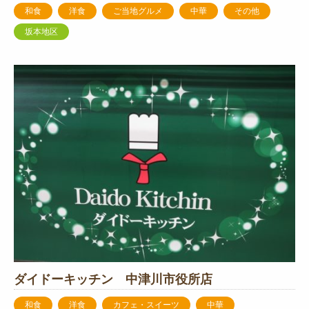
和食
洋食
ご当地グルメ
中華
その他
坂本地区
ダイドーキッチン 中津川市役所店
和食
洋食
カフェ・スイーツ
中華