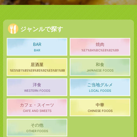
ジャンルで探す
BAR
焼肉
BAR
%E7%84%BC%E8%82%89
居酒屋
和食
%E5%B1%85%E9%85%92%E5%B1%8B
JAPANESE FOODS
洋食
ご当地グルメ
WESTERN FOODS
LOCAL FOODS
カフェ・スイーツ
中華
CAFE AND SWEETS
CHINESE FOODS
その他
OTHER FOODS