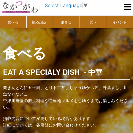
Select Language
▼
食べる
観る/遊ぶ
泊まる
買う
イベント
食べる
EAT A SPECIALY DISH - 中華
栗きんとんに五平餅、とりトマ丼、しょうゆかつ丼、朴葉ずし、川
魚などなど…
中津川自慢の郷土料理やご当地グルメを心ゆくまでお楽しみくださ
い。
掲載内容について変更している場合があります。
詳細については、各店舗にお問い合わせください。