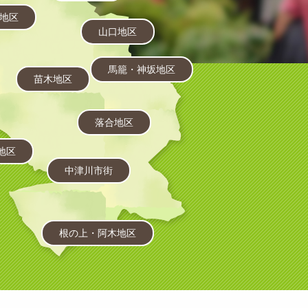
地区
山口地区
馬籠・神坂地区
苗木地区
落合地区
地区
中津川市街
根の上・阿木地区