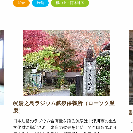
和食
旅館
根の上・阿木地区
㈲湯之島ラジウム鉱泉保養所（ローソク温
泉）
日本屈指のラジウム含有量を誇る源泉は中津川市の重要
上
文化財に指定され、泉質の効果を期待して全国各地より
り