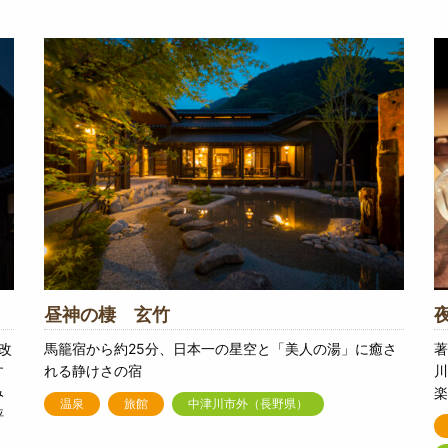
昼神の棲 玄竹
改
馬籠宿から約25分、日本一の星空と「美人の湯」に癒さ
著
す
れる静けさの宿
川
み
楽
温泉
旅館
中津川市外（長野県）
評