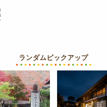
後
眺
け
ランダムピックアップ