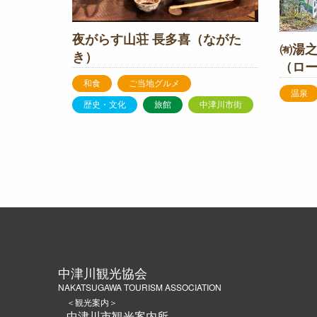
夜がらす山荘 長多喜（ながた
㈲湯
き）
（ロ
和食
ご当地グルメ
温泉
歴史・文化
旅館
中津川市街
中津川観光協会
NAKATSUGAWA TOURISM ASSOCIATION
＜観光案内＞
中津川市観光案内所