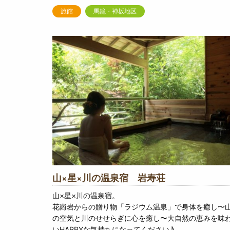
旅館
馬籠・神坂地区
山×星×川の温泉宿 岩寿荘
山×星×川の温泉宿。
花崗岩からの贈り物「ラジウム温泉」で身体を癒し〜
の空気と川のせせらぎに心を癒し〜大自然の恵みを味
いHAPPYな気持ちになってください♪