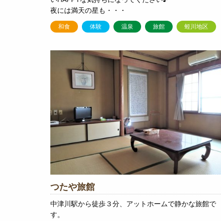
夜には満天の星も・・・
和食
体験
温泉
旅館
蛭川地区
つたや旅館
中津川駅から徒歩３分、アットホームで静かな旅館で
す。