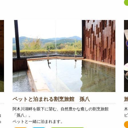
ペットと泊まれる割烹旅館 孫八
阿木川湖畔を眼下に望む、自然豊かな癒しの割烹旅館
木
山
「孫八」。
ビ
わ
ペットと一緒に泊まれます。