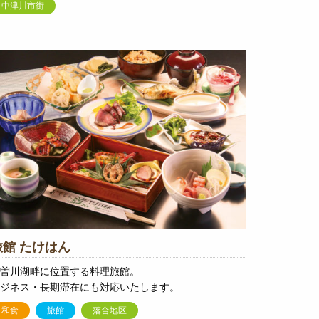
中津川市街
旅館 たけはん
曽川湖畔に位置する料理旅館。
ジネス・長期滞在にも対応いたします。
和食
旅館
落合地区