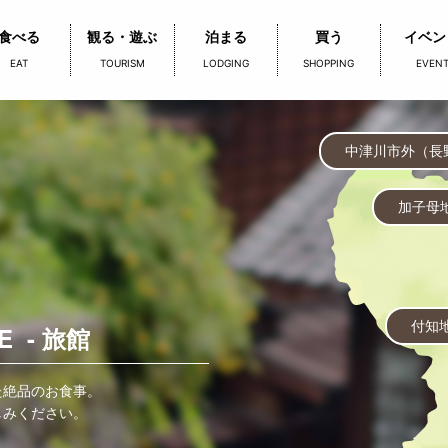
食べる
観る・遊ぶ
泊まる
買う
イベン
EAT
TOURISM
LODGING
SHOPPING
EVEN
中津川市外（長
加子母
付知
E - 旅館
た絶品のお食事。
しみください。