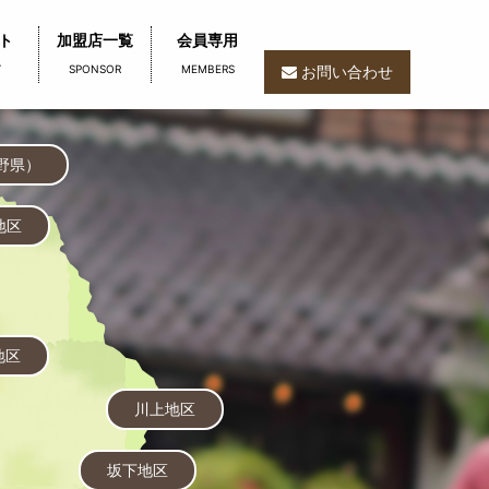
ト
加盟店一覧
会員専用
T
SPONSOR
MEMBERS
お問い合わせ
野県）
地区
地区
川上地区
坂下地区