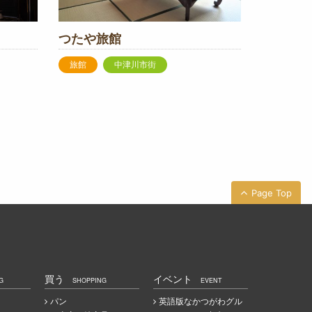
つたや旅館
旅館
中津川市街
Page Top
買う
イベント
G
SHOPPING
EVENT
パン
英語版なかつがわグル