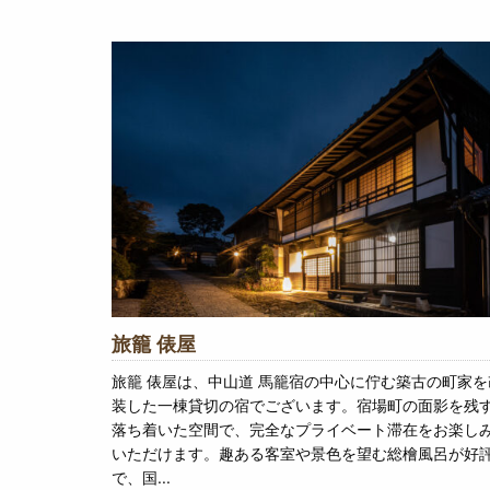
旅籠 俵屋
旅籠 俵屋は、中山道 馬籠宿の中心に佇む築古の町家を
装した一棟貸切の宿でございます。宿場町の面影を残
落ち着いた空間で、完全なプライベート滞在をお楽し
いただけます。趣ある客室や景色を望む総檜風呂が好
で、国...