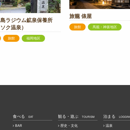
旅籠 俵屋
之島ラジウム鉱泉保養所
ーソク温泉）
旅館
馬籠・神坂地区
旅館
福岡地区
食べる
観る・遊ぶ
泊まる
EAT
TOURISM
LOGGIN
BAR
歴史・文化
温泉