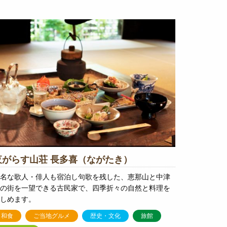
夜がらす山荘 長多喜（ながたき）
名な歌人・俳人も宿泊し句歌を残した、恵那山と中津
の街を一望できる古民家で、四季折々の自然と料理を
しめます。
和食
ご当地グルメ
歴史・文化
旅館