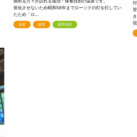
病める方々が訪れる湯治・保養目的の温泉です。
付
俗化させないため昭和58年までローソクの灯を灯してい
登
たため「ロ...
き
現
温泉
旅館
福岡地区