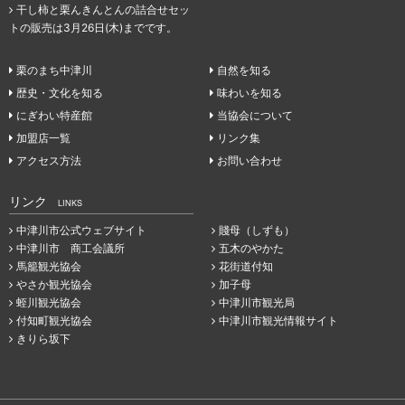
干し柿と栗んきんとんの詰合せセッ
トの販売は3月26日(木)までです。
栗のまち中津川
自然を知る
歴史・文化を知る
味わいを知る
にぎわい特産館
当協会について
加盟店一覧
リンク集
アクセス方法
お問い合わせ
リンク
LINKS
中津川市公式ウェブサイト
賤母（しずも）
中津川市 商工会議所
五木のやかた
馬籠観光協会
花街道付知
やさか観光協会
加子母
蛭川観光協会
中津川市観光局
付知町観光協会
中津川市観光情報サイト
きりら坂下