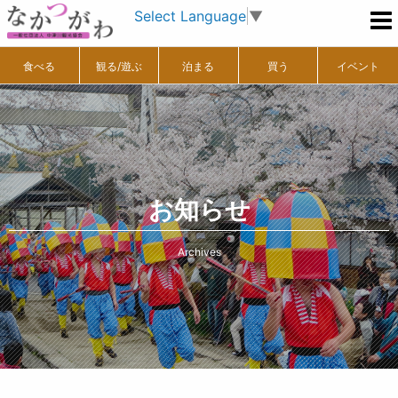
Select Language
▼
食べる
観る/遊ぶ
泊まる
買う
イベント
お知らせ
Archives