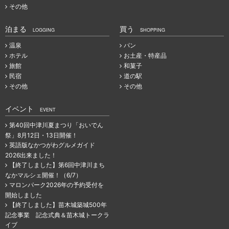
その他
泊まる
買う
LOGGING
SHOPPING
温泉
パン
ホテル
お土産・特産品
旅館
和菓子
民宿
道の駅
その他
その他
イベント
EVENT
第40回中津川夏まつり「おいでん
祭」8月12日・13日開催！
英語版なかつがわグルメガイド
2026出来ました！
【終了しました】第6回中津川まち
なかマルシェ開催！（6/7）
マロンパーク2026年の予約受付を
開始しました
【終了しました】苗木城築城500年
記念事業 記念式典＆苗木城トークラ
イブ