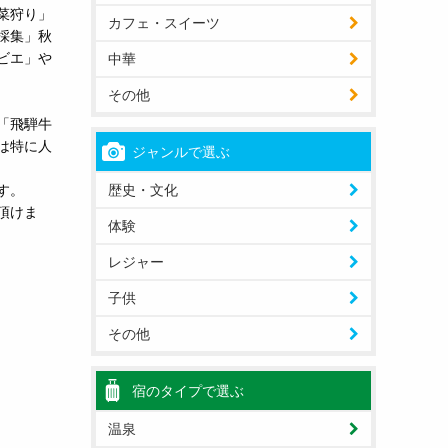
菜狩り」
カフェ・スイーツ
採集」秋
ビエ」や
中華
その他
「飛騨牛
は特に人
ジャンルで選ぶ
す。
歴史・文化
頂けま
体験
レジャー
子供
その他
宿のタイプで選ぶ
温泉