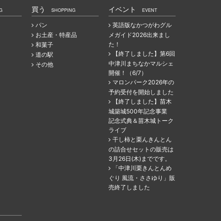
買う
イベント
G
SHOPPING
EVENT
パン
英語版なかつがわグル
お土産・特産品
メガイド2026出来まし
た！
和菓子
【終了しました】第6回
道の駅
中津川まちなかマルシェ
その他
開催！（6/7）
マロンパーク2026年の
予約受付を開始しました
【終了しました】苗木
城築城500年記念事業
記念式典＆苗木城トーク
ライブ
干し柿と栗んきんとん
の詰合せセットの販売は
3月26日(木)までです。
「中津川栗きんとんめ
ぐり 風流・ささゆり」販
売終了しました