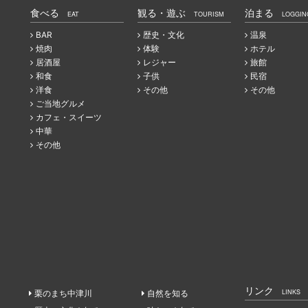
食べる
観る・遊ぶ
泊まる
EAT
TOURISM
LOGGIN
BAR
歴史・文化
温泉
焼肉
体験
ホテル
居酒屋
レジャー
旅館
和食
子供
民宿
洋食
その他
その他
ご当地グルメ
カフェ・スイーツ
中華
その他
リンク
LINKS
栗のまち中津川
自然を知る