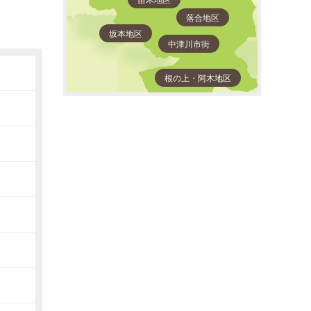
落合地区
坂本地区
中津川市街
根の上・阿木地区