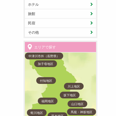
ホテル
旅館
民宿
その他
エリアで探す
中津川市外（長野県）
加子母地区
付知地区
川上地区
坂下地区
福岡地区
山口地区
馬籠・神坂地区
蛭川地区
苗木地区