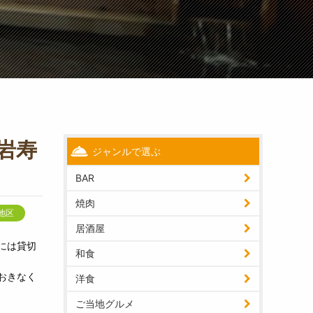
岩寿
ジャンルで選ぶ
BAR
焼肉
地区
居酒屋
には貸切
和食
おきなく
洋食
ご当地グルメ