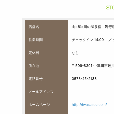
ST
店舗名
山×星×川の温泉宿 岩寿
営業時間
チェックイン 14:00～ ／
定休日
なし
所在地
〒509-8301 中津川市蛭川
電話番号
0573-45-2188
メールアドレス
ホームページ
http://iwasusou.com/