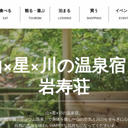
食べる
観る・遊ぶ
泊まる
買う
イベン
EAT
TOURISM
LODGING
SHOPPING
EVEN
山×星×川の温泉
岩寿荘
山×星×川の温泉宿。
の贈り物「ラジウム温泉」で身体を癒し〜山の空気と川のせせらぎに心
自然の恵みを味わいHAPPYな気持ちになってください♪