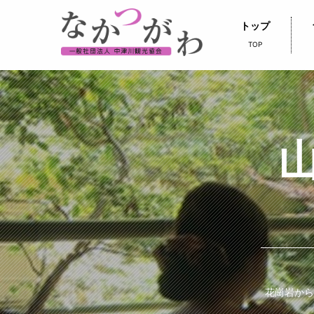
トップ
TOP
花崗岩から