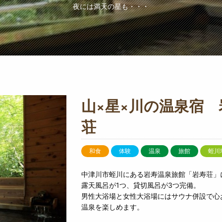
夜には満天の星も・・・
山×星×川の温泉宿 
荘
和食
体験
温泉
旅館
蛭川
中津川市蛭川にある岩寿温泉旅館「岩寿荘」
露天風呂が1つ、貸切風呂が3つ完備。
男性大浴場と女性大浴場にはサウナ併設で心
温泉を楽しめます。