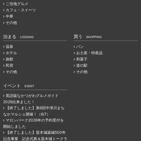
ご当地グルメ
カフェ・スイーツ
中華
その他
泊まる
買う
LOGGING
SHOPPING
温泉
パン
ホテル
お土産・特産品
旅館
和菓子
民宿
道の駅
その他
その他
イベント
EVENT
英語版なかつがわグルメガイド
2026出来ました！
【終了しました】第6回中津川まち
なかマルシェ開催！（6/7）
マロンパーク2026年の予約受付を
開始しました
【終了しました】苗木城築城500年
記念事業 記念式典＆苗木城トークラ