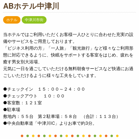
ABホテル中津川
ホテル
中津川市街
当ホテルではご利用いただくお客様一人ひとりに合わせた充実の設
備やサービスをご用意しております。
「ビジネス利用の方」「一人旅」「観光旅行」など様々なご利用形
態に対応できるように、快眠をサポートする客室をはじめ、疲れを
癒す男女別大浴場、
元気に一日を過ごしていただける無料朝食サービスなど快適にお過
ごしいただけるように様々な工夫をしています。
●チェックイン １５：００～２４：００
●チェックアウト １０：００
●客室数：１２１室
●駐車場
敷地内：５５台 第２駐車場：５８台 （合計：１１３台）
●中央自動車道「中津川IC」よりお車で約3分。