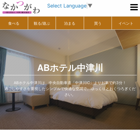
Select Language
▼
食べる
観る/遊ぶ
泊まる
買う
イベント
ABホテル中津川
ABホテル中津川は、中央自動車道「中津川IC」よりお車で約3分！
過ごしやすさを重視したシンプルで快適な空間で、ゆっくりとおくつろぎくだ
さい。