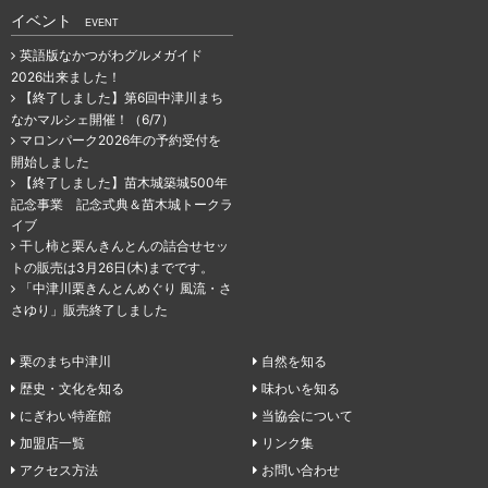
イベント
EVENT
英語版なかつがわグルメガイド
2026出来ました！
【終了しました】第6回中津川まち
なかマルシェ開催！（6/7）
マロンパーク2026年の予約受付を
開始しました
【終了しました】苗木城築城500年
記念事業 記念式典＆苗木城トークラ
イブ
干し柿と栗んきんとんの詰合せセッ
トの販売は3月26日(木)までです。
「中津川栗きんとんめぐり 風流・さ
さゆり」販売終了しました
栗のまち中津川
自然を知る
歴史・文化を知る
味わいを知る
にぎわい特産館
当協会について
加盟店一覧
リンク集
アクセス方法
お問い合わせ