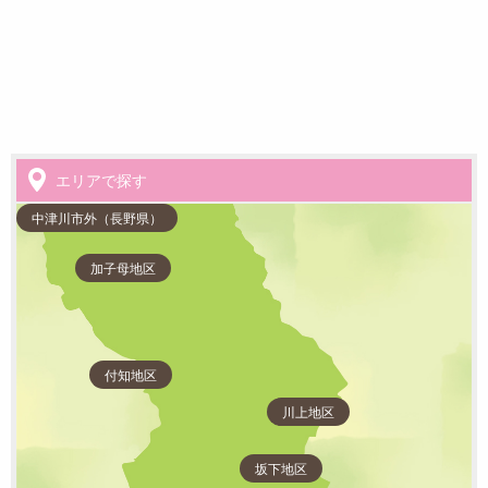
エリアで探す
中津川市外（長野県）
加子母地区
付知地区
川上地区
坂下地区