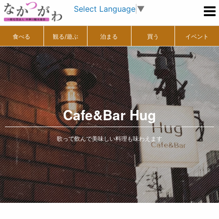
Select Language
▼
食べる
観る/遊ぶ
泊まる
買う
イベント
Cafe&Bar Hug
歌って飲んで美味しい料理も味わえます