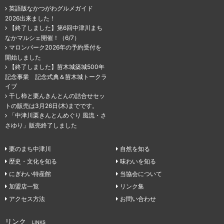
英語版なかつがわグルメガイド
2026出来ました！
【終了しました】第6回中津川まち
なかマルシェ開催！（6/7）
マロンパーク2026年の予約受付を
開始しました
【終了しました】苗木城築城500年
記念事業 記念式典＆苗木城トークラ
イブ
干し柿と栗んきんとんの詰合せセッ
トの販売は3月26日(木)までです。
「中津川栗きんとんめぐり 風流・さ
さゆり」販売終了しました
栗のまち中津川
自然を知る
歴史・文化を知る
味わいを知る
にぎわい特産館
当協会について
加盟店一覧
リンク集
アクセス方法
お問い合わせ
リンク
LINKS