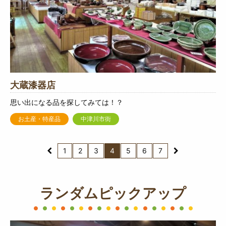
大蔵漆器店
思い出になる品を探してみては！？
お土産・特産品
中津川市街
1
2
3
4
5
6
7
ランダムピックアップ