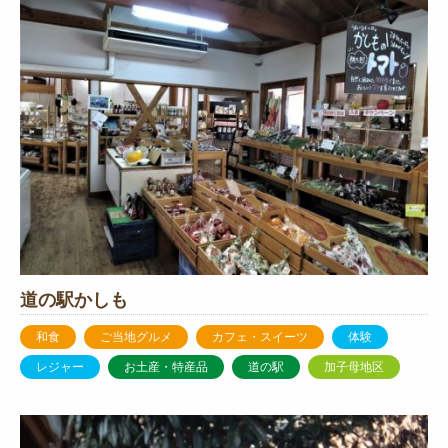
道の駅かしも
和食
ご当地グルメ
カフェ・スイーツ
体験
レジャー
お土産・特産品
道の駅
加子母地区