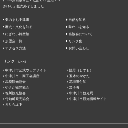
「中津川栗きんとんめぐり 風流・さ
さゆり」販売終了しました
栗のまち中津川
自然を知る
歴史・文化を知る
味わいを知る
にぎわい特産館
当協会について
加盟店一覧
リンク集
アクセス方法
お問い合わせ
リンク
LINKS
中津川市公式ウェブサイト
賤母（しずも）
中津川市 商工会議所
五木のやかた
馬籠観光協会
花街道付知
やさか観光協会
加子母
蛭川観光協会
中津川市観光局
付知町観光協会
中津川市観光情報サイト
きりら坂下