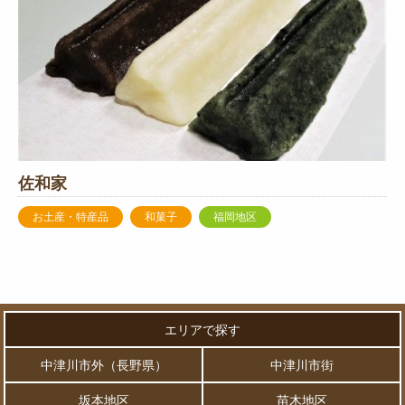
佐和家
お土産・特産品
和菓子
福岡地区
エリアで探す
中津川市外（長野県）
中津川市街
坂本地区
苗木地区