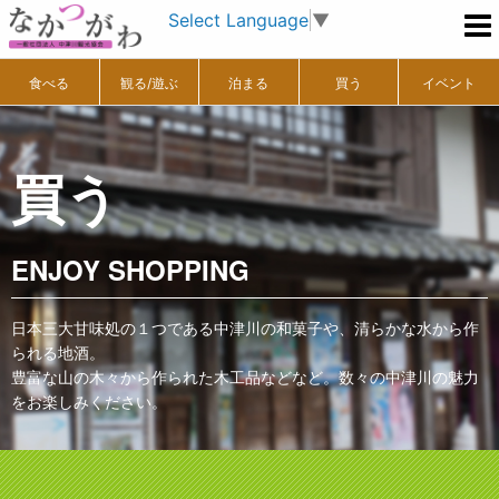
Select Language
▼
食べる
観る/遊ぶ
泊まる
買う
イベント
買う
ENJOY SHOPPING
日本三大甘味処の１つである中津川の和菓子や、清らかな水から作
られる地酒。
豊富な山の木々から作られた木工品などなど。数々の中津川の魅力
をお楽しみください。