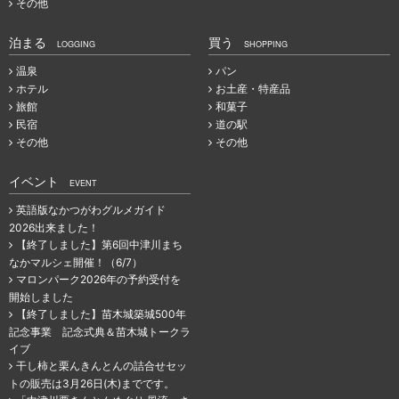
その他
泊まる
買う
LOGGING
SHOPPING
温泉
パン
ホテル
お土産・特産品
旅館
和菓子
民宿
道の駅
その他
その他
イベント
EVENT
英語版なかつがわグルメガイド
2026出来ました！
【終了しました】第6回中津川まち
なかマルシェ開催！（6/7）
マロンパーク2026年の予約受付を
開始しました
【終了しました】苗木城築城500年
記念事業 記念式典＆苗木城トークラ
イブ
干し柿と栗んきんとんの詰合せセッ
トの販売は3月26日(木)までです。