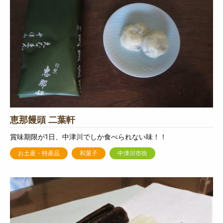
恵那饅頭 二葉軒
賞味期限が1日、中津川でしか食べられない味！！
お土産・特産品
和菓子
中津川市街