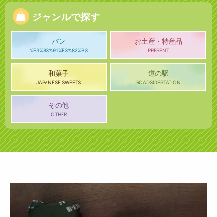
ジャンルで探す
パン
お土産・特産品
%E3%83%91%E3%83%B3
PRESENT
和菓子
道の駅
JAPANESE SWEETS
ROADSIDESTATION
その他
OTHER