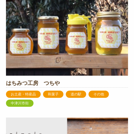
はちみつ工房 つちや
お土産・特産品
和菓子
道の駅
その他
中津川市街